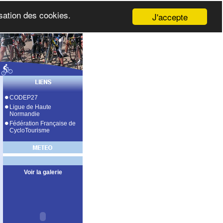
isation des cookies.
J'accepte
CODEP27
Ligue de Haute
Normandie
Fédération Française de
CycloTourisme
Voir la galerie