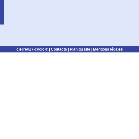
cierrey27-cyclo ® |
Contacts
|
Plan du site
|
Mentions légales