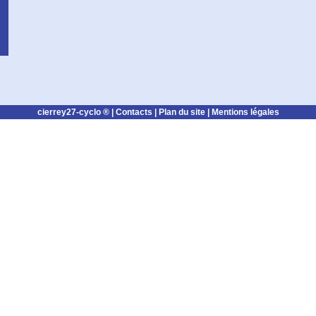
cierrey27-cyclo ® |
Contacts
|
Plan du site
|
Mentions légales