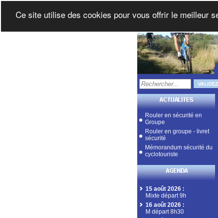
Ce site utilise des cookies pour vous offrir le meilleur 
Rouler en sécurité en
Groupe
Rouler en groupe - livret
sécurité
Mémorandum sécurité du
cyclotouriste
15 août 2026
:
Mixte départ 9h
16 août 2026
:
M départ 8h30