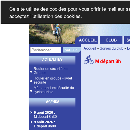
Ce site utilise des cookies pour vous offrir le meilleur 
acceptez l'utilisation des cookies.
-
-
Accueil
Sorties du club
L
M départ 8h
Rouler en sécurité en
Groupe
Rouler en groupe - livret
sécurité
Mémorandum sécurité du
cyclotouriste
9 août 2026
:
M départ 8h30
9 août 2026
:
F départ 9h00