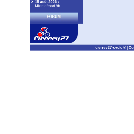
15 août 2026
:
Mixte départ 9h
cierrey27-cyclo ® |
Co