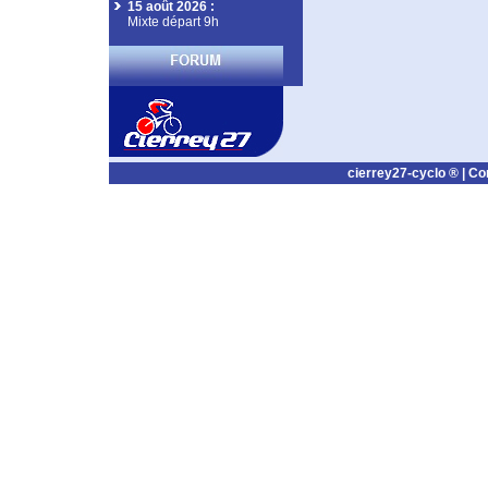
15 août 2026
:
Mixte départ 9h
cierrey27-cyclo ® |
Co