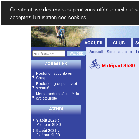
Ce site utilise des cookies pour vous offrir le meilleur 
acceptez l'utilisation des cookies.
-
-
Accueil
Sorties du club
L
M départ 8h30
Rouler en sécurité en
Groupe
Rouler en groupe - livret
sécurité
Mémorandum sécurité du
cyclotouriste
9 août 2026
:
M départ 8h30
9 août 2026
:
F départ 9h00