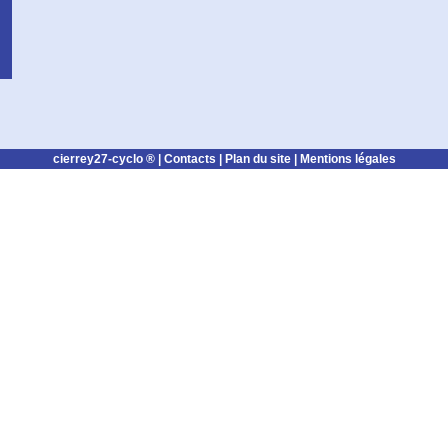
cierrey27-cyclo ® |
Contacts
|
Plan du site
|
Mentions légales