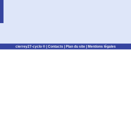
cierrey27-cyclo ® |
Contacts
|
Plan du site
|
Mentions légales