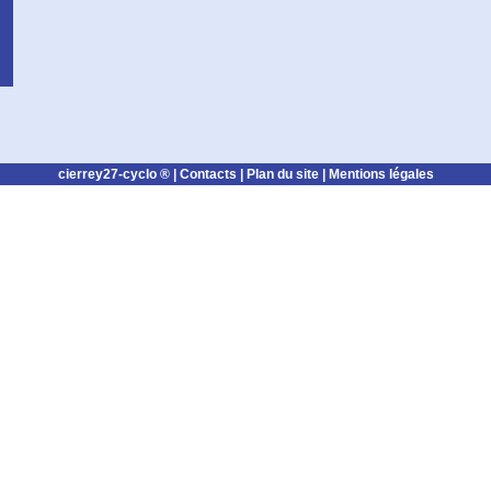
cierrey27-cyclo ® |
Contacts
|
Plan du site
|
Mentions légales