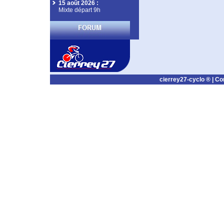
15 août 2026
:
Mixte départ 9h
cierrey27-cyclo ® |
Co