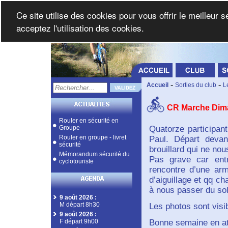
Ce site utilise des cookies pour vous offrir le meilleur 
acceptez l'utilisation des cookies.
-
-
Accueil
Sorties du club
L
CR Marche Dim
Rouler en sécurité en
Groupe
Quatorze participan
Rouler en groupe - livret
Paul. Départ devan
sécurité
brouillard qui ne nou
Mémorandum sécurité du
Pas grave car entr
cyclotouriste
rencontre d’une ar
d’aiguillage et qq c
à nous passer du sol
9 août 2026
:
M départ 8h30
Les photos sont visib
9 août 2026
:
F départ 9h00
Bonne semaine en at