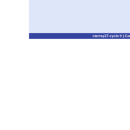
cierrey27-cyclo ® |
Co