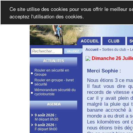
Ce site utilise des cookies pour vous offrir le meilleur 
acceptez l'utilisation des cookies.
-
-
Accueil
Sorties du club
L
Dimanche 26 Juill
Merci Sophie :
Rouler en sécurité en
Groupe
Nous étions 3 ce mat
Rouler en groupe - livret
sécurité
Il faut vous dire 
Mémorandum sécurité du
records de vitesse e
cyclotouriste
car il y avait plein 
malgré la pluie qui 
banane accroché à 
9 août 2026
:
monde a eu droit a 
M départ 8h30
Les kilomètres ont 
9 août 2026
:
nous étions très déç
F départ 9h00