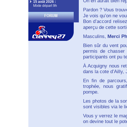
On en aurait bien rep
15 août 2026
:
Mixte départ 9h
Pardon ? Vous trouve
Je vois qu’on ne vous
Bon d’accord relisez
aperçu de cette sort
Masculins,
Merci Ph
Bien sûr du vent pour
permis de chasser 
participants ont pu 
À Acquigny nous retr
dans la cote d’Ailly,
En fin de parcours
trophée, nous grati
pompe.
Les photos de la sor
sont visibles via le li
Vous y verrez le mag
on devine tout le po