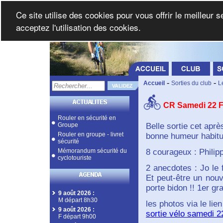
Ce site utilise des cookies pour vous offrir le meilleur 
acceptez l'utilisation des cookies.
-
-
Accueil
Sorties du club
L
CR Samedi 22 F
Rouler en sécurité en
Groupe
Belle sortie cet aprè
Rouler en groupe - livret
bonne humeur habitue
sécurité
Mémorandum sécurité du
8 courageux : Philipp
cyclotouriste
2 anecdotes : Jo le f
Et peut-être un nouv
porte bidon !! 1er g
9 août 2026
:
M départ 8h30
les photos via le lien
9 août 2026
:
sortie vélo samedi 2
F départ 9h00