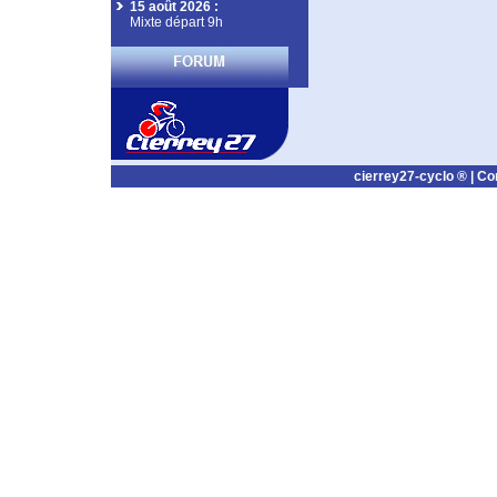
15 août 2026
:
Mixte départ 9h
cierrey27-cyclo ® |
Co