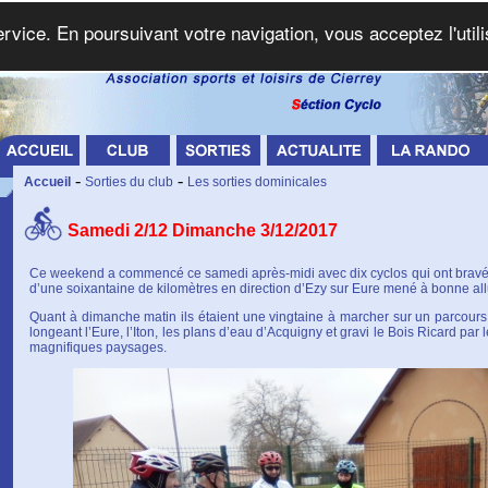
service. En poursuivant votre navigation, vous acceptez l'util
-
-
Accueil
Sorties du club
Les sorties dominicales
Samedi 2/12 Dimanche 3/12/2017
Ce weekend a commencé ce samedi après-midi avec dix cyclos qui ont bravé l
d’une soixantaine de kilomètres en direction d’Ezy sur Eure mené à bonne all
Quant à dimanche matin ils étaient une vingtaine à marcher sur un parcour
longeant l’Eure, l’Iton, les plans d’eau d’Acquigny et gravi le Bois Ricard par 
magnifiques paysages.