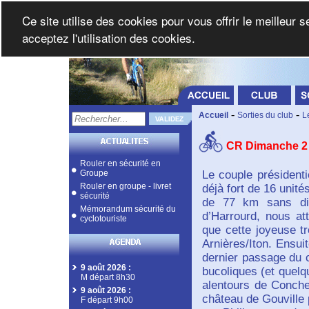
Ce site utilise des cookies pour vous offrir le meilleur 
acceptez l'utilisation des cookies.
-
-
Accueil
Sorties du club
L
CR Dimanche 2 
Rouler en sécurité en
Groupe
Le couple présidenti
Rouler en groupe - livret
déjà fort de 16 unit
sécurité
de 77 km sans diff
Mémorandum sécurité du
d’Harrourd, nous at
cyclotouriste
que cette joyeuse t
Arnières/Iton. Ensui
dernier passage du c
9 août 2026
:
bucoliques (et quelqu
M départ 8h30
alentours de Conches
9 août 2026
:
château de Gouville
F départ 9h00