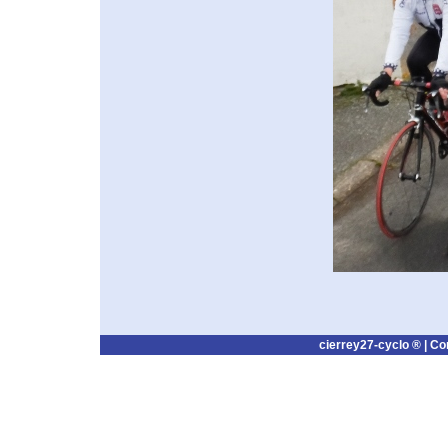
cierrey27-cyclo ® |
Co