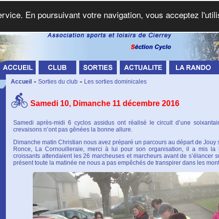
service. En poursuivant votre navigation, vous acceptez l'util
-
-
Accueil
Sorties du club
Les sorties dominicales
Samedi 10, Dimanche 11 décembre 2016
Samedi après-midi 6 cyclos assidus ont réalisé le circuit d’une soixanta
crevaisons n’ont pas gênées la bonne allure.
Dimanche matin Christian nous avez préparé un parcours au départ de Jouy su
Ronce, La Cornouilleraie, merci à lui pour son organisation, il a mis la
croissants attendaient les 26 marcheuses et marcheurs avant de s’élancer su
présent toute la matinée ne nous a pas empêchés de transpirer dans les mon