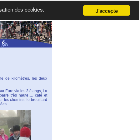
isation des cookies.
J'accepte
ine de kilomètres, les deux
r Eure via les 3 étangs, La
 barre très haute…. café et
r les chemins, le brouillard
tées.