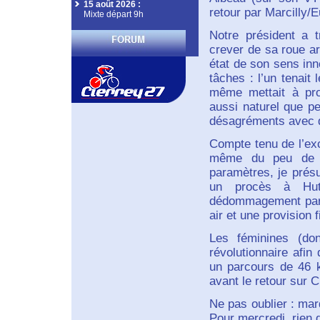
15 août 2026
:
retour par Marcilly/
Mixte départ 9h
Notre président a 
crever de sa roue arr
état de son sens inn
tâches : l’un tenait 
même mettait à prof
aussi naturel que p
désagréments avec d
Compte tenu de l’exc
même du peu de pr
paramètres, je présu
un procès à Hutc
dédommagement par r
air et une provision 
Les féminines (don
révolutionnaire afin 
un parcours de 46 
avant le retour sur C
Ne pas oublier : ma
Pour mercredi, rien d