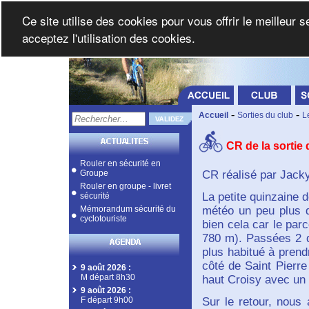
Ce site utilise des cookies pour vous offrir le meilleur 
acceptez l'utilisation des cookies.
-
-
Accueil
Sorties du club
L
CR de la sortie
Rouler en sécurité en
Groupe
CR réalisé par Jacky
Rouler en groupe - livret
La petite quinzaine 
sécurité
Mémorandum sécurité du
météo un peu plus da
cyclotouriste
bien cela car le par
780 m). Passées 2 d
plus habitué à pren
côté de Saint Pierre
9 août 2026
:
M départ 8h30
haut Croisy avec un 
9 août 2026
:
F départ 9h00
Sur le retour, nous 