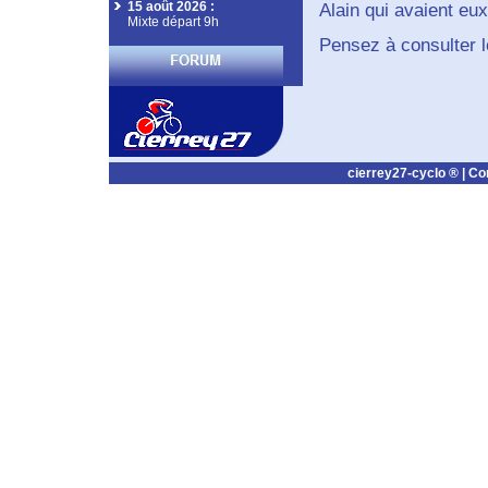
15 août 2026
:
Alain qui avaient eux
Mixte départ 9h
Pensez à consulter 
cierrey27-cyclo ® |
Co