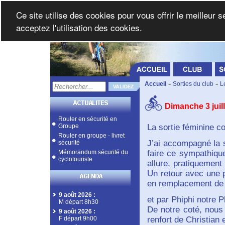
Ce site utilise des cookies pour vous offrir le meilleur 
acceptez l'utilisation des cookies.
-
-
Accueil
Sorties du club
L
Dimanche 3 juill
Rouler en sécurité en
Groupe
La sortie féminine c
Rouler en groupe - livret
J’ai accompagné la s
sécurité
Mémorandum sécurité du
faire ce sympathiqu
cyclotouriste
allure, pratiquement
Un retour avec une p
en remplacement de 
9 août 2026
:
et par Phiphi notre 
M départ 8h30
De notre coté, nous
9 août 2026
:
F départ 9h00
renfort de Christian 