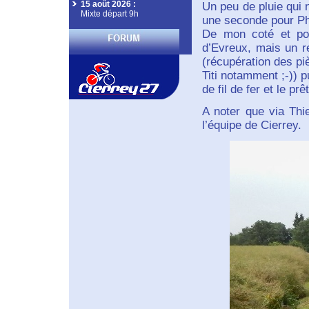
15 août 2026
:
Un peu de pluie qui 
Mixte départ 9h
une seconde pour Phi
De mon coté et pou
d’Evreux, mais un r
(récupération des pi
Titi notamment ;-)) p
de fil de fer et le prê
A noter que via Thi
l’équipe de Cierrey.