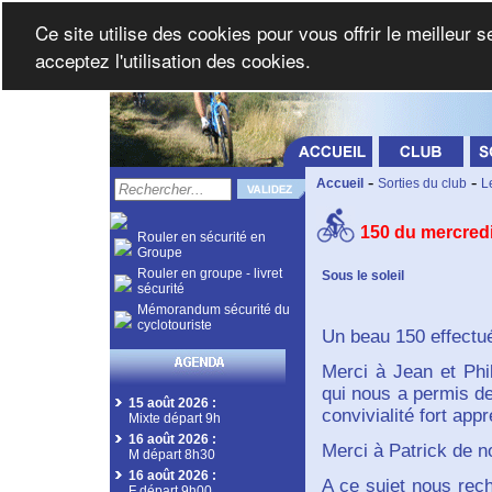
Ce site utilise des cookies pour vous offrir le meilleur 
acceptez l'utilisation des cookies.
-
-
Accueil
Sorties du club
L
150 du mercredi
Rouler en sécurité en
Groupe
Rouler en groupe - livret
Sous le soleil
sécurité
Mémorandum sécurité du
cyclotouriste
Un beau 150 effectué
Merci à Jean et Phil
qui nous a permis d
15 août 2026
:
convivialité fort app
Mixte départ 9h
16 août 2026
:
Merci à Patrick de 
M départ 8h30
16 août 2026
:
A ce sujet nous rec
F départ 9h00