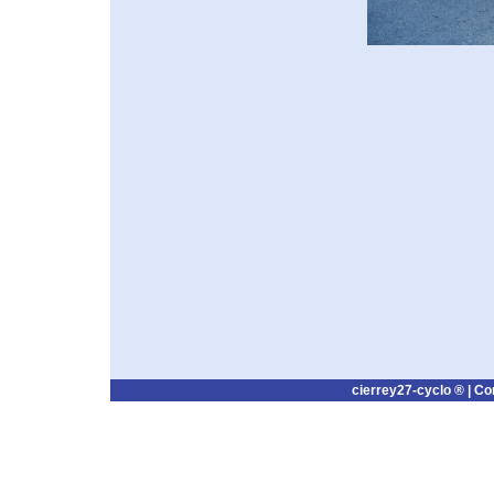
cierrey27-cyclo ® |
Co