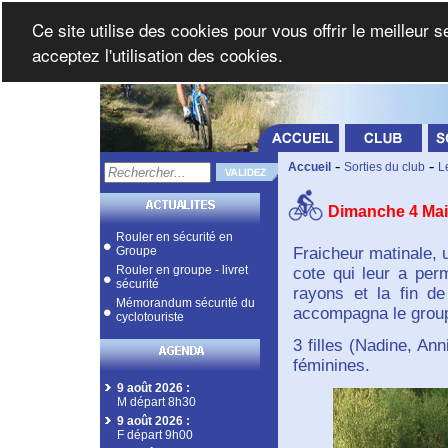
Ce site utilise des cookies pour vous offrir le meilleur 
acceptez l'utilisation des cookies.
-
-
Accueil
Sorties du club
L
Dimanche 4 Mai
Rouler en sécurité en
Groupe
Fraicheur matinale, 
Rouler en groupe - livret
cote qui leur a perm
sécurité
rayons et la fin d
Mémorandum sécurité du
accompagna le group
cyclotouriste
3 filles (Nadine, An
féminines.
9 août 2026
:
M départ 8h30
9 août 2026
:
F départ 9h00