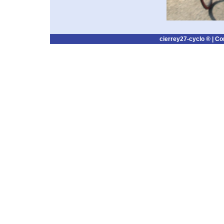
cierrey27-cyclo ® |
Co