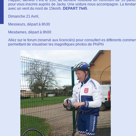
Rappel, samedi c’est le 200, au deniere nouvelle un minimum de 10 participa
pour vous inscrire auprès de Jacky. Une voiture nous accompagne. La tendanc
avec un vent du nord de 15km/h.
DEPART 7h45
.
Dimanche 21 Avril,
Messieurs, départ à 8h30
Mesdames, départ à 9h00
Allez sur le forum (reservé aux licenciés) pour consulterl es differents comment
permettant de visualiser les magnifiques photos de PhiPhi