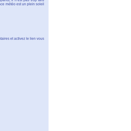
nts, il n’est pas trop tard
e météo est un plein soleil
aires et activez le lien vous