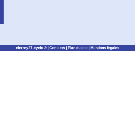
cierrey27-cyclo ® |
Contacts
|
Plan du site
|
Mentions légales