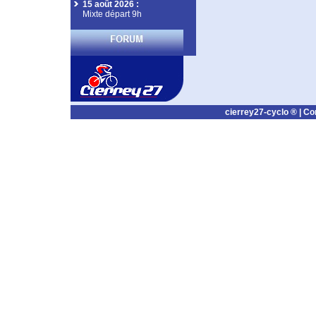
15 août 2026
:
Mixte départ 9h
cierrey27-cyclo ® |
Co