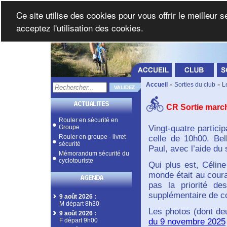
Ce site utilise des cookies pour vous offrir le meilleur 
acceptez l'utilisation des cookies.
-
-
Accueil
Sorties du club
L
CR Sortie marc
Rouler en sécurité en
Groupe
Vingt-quatre partici
Rouler en groupe - livret
celle de 10h00. Bel
sécurité
Paul, avec l’aide du 
Mémorandum sécurité du
cyclotouriste
Qui plus est, Céline
monde était au coura
pas la priorité d
supplémentaire de co
9 août 2026
:
M départ 8h30
Les photos (dont deu
9 août 2026
:
F départ 9h00
du 9 novembre 2025