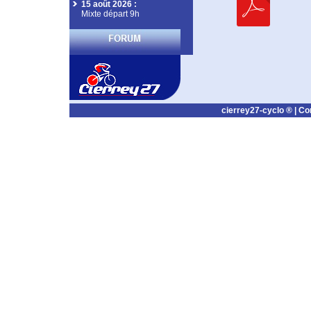
15 août 2026
:
Mixte départ 9h
cierrey27-cyclo ® |
Co