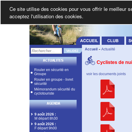
Ce site utilise des cookies pour vous offrir le meilleur 
acceptez l'utilisation des cookies.
-
Accueil
Actualité
Cyclistes de nuit
Rouler en sécurité en
Groupe
voir les documents joints
Rouler en groupe - livret
sécurité
Mémorandum sécurité du
cyclotouriste
9 août 2026
:
M départ 8h30
9 août 2026
:
F départ 9h00