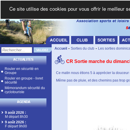
Ce site utilise des cookies pour vous offrir le meilleur 
-
-
Accueil
Sorties du club
Les sorties dominic
CR Sortie marche du dimanch
Rouler en sécurité en
Groupe
Ce matin nous étions 5 à apprécier la douceur
Rouler en groupe - livret
Même pas de pluie, et des chemins pas trop gr
sécurité
Mémorandum sécurité du
cyclotouriste
9 août 2026
:
M départ 8h30
9 août 2026
:
F départ 9h00