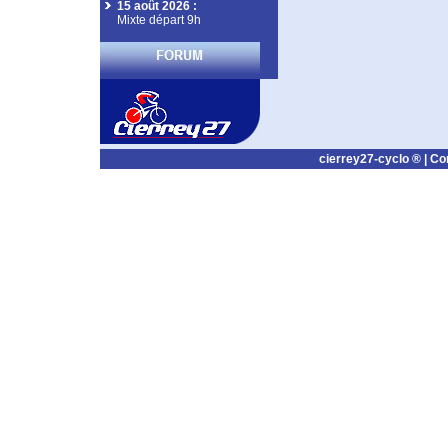
15 août 2026
:
Mixte départ 9h
cierrey27-cyclo ® |
Co