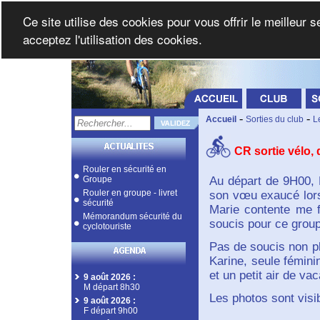
Ce site utilise des cookies pour vous offrir le meilleur 
acceptez l'utilisation des cookies.
-
-
Accueil
Sorties du club
L
CR sortie vélo,
Rouler en sécurité en
Groupe
Au départ de 9H00, 
Rouler en groupe - livret
son vœu exaucé lorsq
sécurité
Marie contente me f
Mémorandum sécurité du
soucis pour ce grou
cyclotouriste
Pas de soucis non pl
Karine, seule fémin
et un petit air de va
9 août 2026
:
M départ 8h30
Les photos sont visib
9 août 2026
:
F départ 9h00