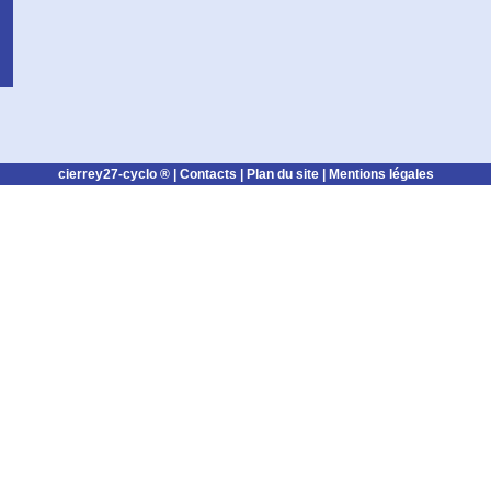
cierrey27-cyclo ® |
Contacts
|
Plan du site
|
Mentions légales