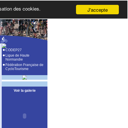
isation des cookies.
J'accepte
CODEP27
Ligue de Haute
Normandie
Fédération Française de
CycloTourisme
Voir la galerie