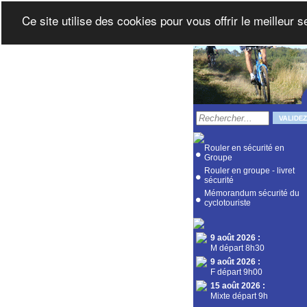
Ce site utilise des cookies pour vous offrir le meilleur 
Rouler en sécurité en
Groupe
Rouler en groupe - livret
sécurité
Mémorandum sécurité du
cyclotouriste
9 août 2026
:
M départ 8h30
9 août 2026
:
F départ 9h00
15 août 2026
:
Mixte départ 9h