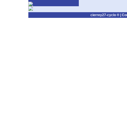
cierrey27-cyclo ® |
Co