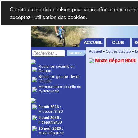
Ce site utilise des cookies pour vous offrir le meilleur 
acceptez l'utilisation des cookies.
-
-
Accueil
Sorties du club
L
Mixte départ 9h00
Rouler en sécurité en
Groupe
Rouler en groupe - livret
sécurité
Mémorandum sécurité du
cyclotouriste
9 août 2026
:
M départ 8h30
9 août 2026
:
F départ 9h00
15 août 2026
:
Mixte départ 9h