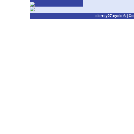
cierrey27-cyclo ® |
Co