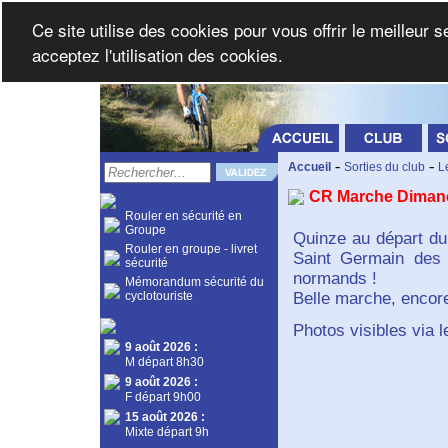
Ce site utilise des cookies pour vous offrir le meilleur 
acceptez l'utilisation des cookies.
-
-
Accueil
Sorties du club
L
CR Marche Diman
Rouler en sécurité en
Groupe
Quinze au départ du 
Rouler en groupe - livret
Saint Germain des 
sécurité
normands !
Mémorandum sécurité du
cyclotouriste
Belle marche, encore
Photos visibles via l
9 août 2026
:
M départ 8h30
9 août 2026
:
F départ 9h00
15 août 2026
:
Mixte départ 9h