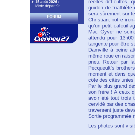
réelles difficultés,
15 août 2026
:
Mixte départ 9h
guidon de triathlète
sera sûrement sur 
Christian, notre iro
qu’un petit cafouill
Mac Gyver ne scind
attendu pour 13h00 a
tangente pour être su
Damville à peine att
même roue en raison 
pneu. Retour par la 
Pecqueult’s brothers
moment et dans quel
côte des cités unies 
Par le plus grand d
son frère ! A ceux q
avoir été tout trois
cervidé par des cha
traversent juste deva
Sortie programmée me
Les photos sont visib