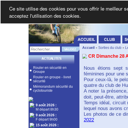
Ce site utilise des cookies pour vous offrir le meilleur 
acceptez l'utilisation des cookies.
-
-
Accueil
Sorties du club
L
CR Dimanche 28 A
Nous étions sept s
Rouler en sécurité en
Groupe
féminines pour une s
Rouler en groupe - livret
Pour ceux-là, le pel
sécurité
quatre du club de Hu
Mémorandum sécurité du
A noter la présence,
cyclotouriste
doit, peut-être, att
Temps idéal, circuit
9 août 2026
:
lequel nous avons cr
M départ 8h30
Les photos de ce dim
9 août 2026
:
2022
F départ 9h00
15 août 2026
: