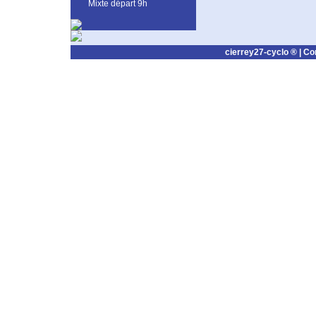
Mixte départ 9h
cierrey27-cyclo ® |
Co