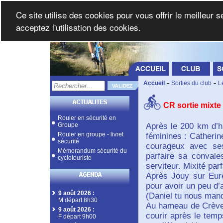
Ce site utilise des cookies pour vous offrir le meilleur 
acceptez l'utilisation des cookies.
-
-
Accueil
Sorties du club
L
CR sortie mixte
Rouler en sécurité en
Groupe
Après le 200 km d’hi
Rouler en groupe - livret
féminines : Catherin
sécurité
courageux avec ses
Mémorandum sécurité du
parfaire sa convale
cyclotouriste
serviteur. Mixité par
Après Jouy sur Eure
pour avoir un peu d’
9 août 2026
:
(Daniel tu nous man
M départ 8h30
Au hameau de Crève-C
9 août 2026
:
courir après le tem
F départ 9h00