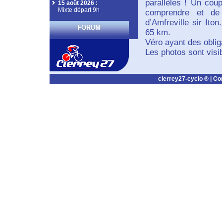
parallèles ! Un coup
15 août 2026
:
Mixte départ 9h
comprendre et de 
d’Amfreville sir Ito
65 km.
Véro ayant des oblig
Les photos sont visib
cierrey27-cyclo ® |
Co