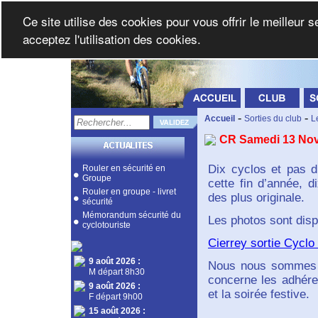
Ce site utilise des cookies pour vous offrir le meilleur 
acceptez l'utilisation des cookies.
-
-
Accueil
Sorties du club
L
CR Samedi 13 No
Dix cyclos et pas d
Rouler en sécurité en
Groupe
cette fin d’année, d
Rouler en groupe - livret
des plus originale.
sécurité
Mémorandum sécurité du
Les photos sont dispo
cyclotouriste
Cierrey sortie Cycl
9 août 2026
:
Nous nous sommes q
M départ 8h30
concerne les adhéren
9 août 2026
:
et la soirée festive.
F départ 9h00
15 août 2026
: