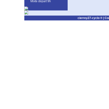
Mixte départ 9h
cierrey27-cyclo ® |
Co