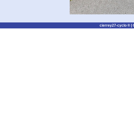
cierrey27-cyclo ® |