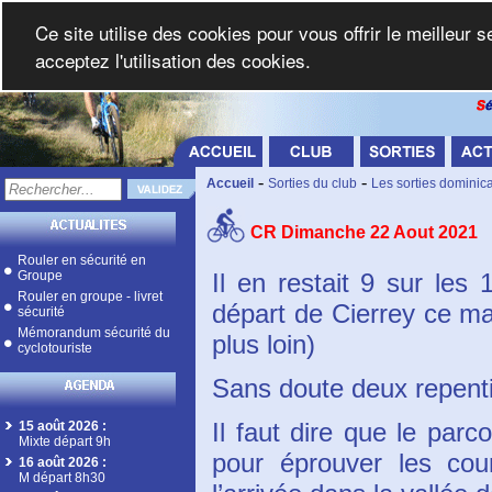
Ce site utilise des cookies pour vous offrir le meilleur 
acceptez l'utilisation des cookies.
-
-
Accueil
Sorties du club
Les sorties dominic
CR Dimanche 22 Aout 2021
Rouler en sécurité en
Groupe
Il en restait 9 sur les
Rouler en groupe - livret
départ de Cierrey ce m
sécurité
Mémorandum sécurité du
plus loin)
cyclotouriste
Sans doute deux repentis
Il faut dire que le par
15 août 2026
:
Mixte départ 9h
pour éprouver les cou
16 août 2026
:
M départ 8h30