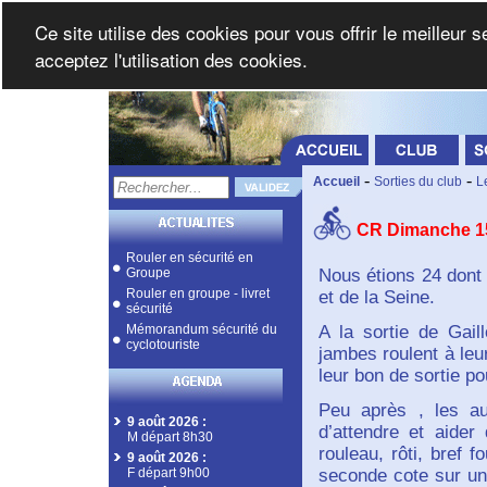
Ce site utilise des cookies pour vous offrir le meilleur 
acceptez l'utilisation des cookies.
-
-
Accueil
Sorties du club
L
CR Dimanche 1
Rouler en sécurité en
Groupe
Nous étions 24 dont 
Rouler en groupe - livret
et de la Seine.
sécurité
Mémorandum sécurité du
A la sortie de Gai
cyclotouriste
jambes roulent à leur
leur bon de sortie po
Peu après , les au
9 août 2026
:
d’attendre et aide
M départ 8h30
rouleau, rôti, bref 
9 août 2026
:
F départ 9h00
seconde cote sur un 