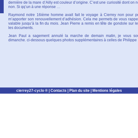
dernière de la mare d’Ailly est couleur d’origine. C’est une curiosité dont on ne
non. Si qq’un à une réponse …
Raymond notre 16ième homme avait fait le voyage à Cierrey non pour pr
m’apporter son renouvellement d’adhésion. Cela me permets de vous rappel
valable jusqu’à la fin du mois. Jean Pierre a remis en tête de gondole sur le 
les documents.
Jean Paul a sagement annulé la marche de demain matin, je vous sou
dimanche. ci-dessous quelques photos supplémentaires à celles de Philippe
cierrey27-cyclo ® |
Contacts
|
Plan du site
|
Mentions légales