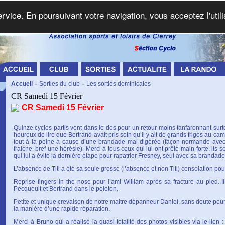
service. En poursuivant votre navigation, vous acceptez l'util
-
-
Accueil
Sorties du club
Les sorties dominicales
CR Samedi 15 Février
CR Samedi 15 Février
Quinze cyclos partis vent dans le dos pour un retour moins fanfaronnant surto
heureux de lire que Bertrand avait pris soin qu’il y ait de grands frigos au c
tout à la peine à cause d’une brandade mal digérée (façon normande ave
fraiche, bref une hérésie). Merci à tous ceux qui lui ont prêté main-forte, ils 
qui lui a évité la dernière étape pour rapatrier Fresney, seul avec sa brandade 
L’absence de Titi a été sa seule grosse (l’absence et non Titi) consolation pour c
Reprise fingers in the nose pour l’ami William après sa fracture au pied.
Pecqueult et Bertrand dans le peloton.
Petite et unique crevaison de notre maitre dépanneur Daniel, sans doute pour 
la manière d’une rapide réparation.
Merci à Bruno qui a réalisé la quasi-totalité des photos visibles via le lien 