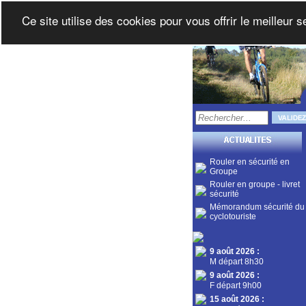
Ce site utilise des cookies pour vous offrir le meilleur 
Rouler en sécurité en
Groupe
Rouler en groupe - livret
sécurité
Mémorandum sécurité du
cyclotouriste
9 août 2026
:
M départ 8h30
9 août 2026
:
F départ 9h00
15 août 2026
: