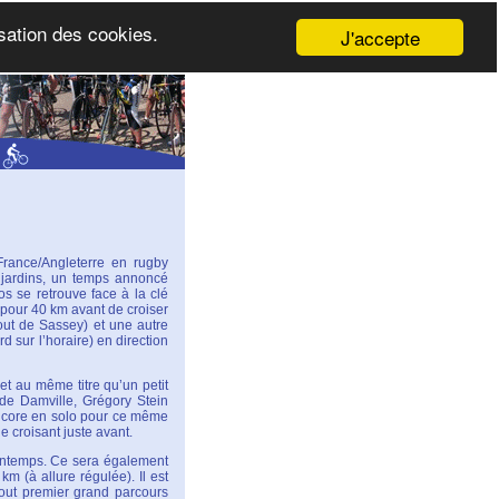
isation des cookies.
J'accepte
 France/Angleterre en rugby
s jardins, un temps annoncé
os se retrouve face à la clé
é pour 40 km avant de croiser
tout de Sassey) et une autre
d sur l’horaire) en direction
et au même titre qu’un petit
 de Damville, Grégory Stein
 encore en solo pour ce même
e croisant juste avant.
rintemps. Ce sera également
m (à allure régulée). Il est
tout premier grand parcours