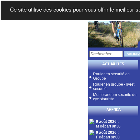
Ce site utilise des cookies pour vous offrir le meilleur 
Rouler en sécurité en
Groupe
Rouler en groupe - livret
sécurité
Mémorandum sécurité du
cyclotouriste
9 août 2026
:
M départ 8h30
9 août 2026
:
F départ 9h00