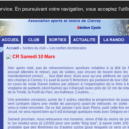
service. En poursuivant votre navigation, vous acceptez l'util
-
-
Accueil
Sorties du club
Les sorties dominicales
CR Samedi 10 Mars
Hier après midi, pas de retransmissions sportives notables à la télé (le
pouvait attendre le retour), pas de soldes, pas encore de boulot dans le
manifestement correct...... tout était donc réuni pour qu’une pléthore de cycl
des champs à Cierrey. Il y avait là aussi 5 féminines qui partaient de leur côt
en cours de route Daniel (retenu par ailleurs à l’organisation de la foire à 
vingtaine de partants (dont Karine) qui s’élançait (avec près de 10 mn de retar
de la Trinité, la Forêt du Parc, les Authieux, Coudres......
Une première crevaison, suivie de 2 autres, ralentira la progression du paqu
vent contraire (dans une moitié de parcours) avant de retrouver, en sortie
venu à notre rencontre. De ce fait, jamais l’ami Jean Pierre, parti cette fois
circuit, ne sera rejoint bien qu’il eût échangé quelques mots avec Grégory en l
Samedi prochain, nous retrouvons nos horaires, sinon d’été du moins de p
le 1er rendez-vous (à 12h50) pour une sortie "king size", à savoir notre 100 k
probable que des féminines ou d’autres cyclos (pour lesquels ce sera un 