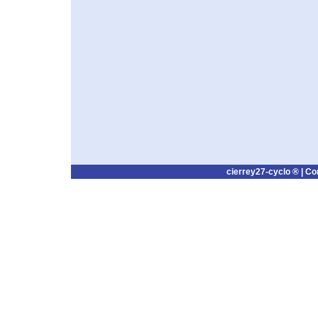
cierrey27-cyclo ® |
Co