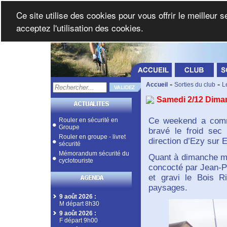
Ce site utilise des cookies pour vous offrir le meilleur 
acceptez l'utilisation des cookies.
-
-
Accueil
Sorties du club
L
Samedi 2/12 Dima
Ce weekend a comm
Rouler en sécurité en
Groupe
bravé le froid sec
Rouler en groupe - livret
direction d’Ezy sur 
sécurité
Mémorandum sécurité du
Quant à dimanche mat
cyclotouriste
concocté par Jean-Pa
et gravi le Bois R
paysages.
9 août 2026
:
M départ 8h30
9 août 2026
:
F départ 9h00