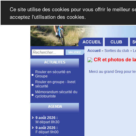
Ce site utilise des cookies pour vous offrir le meilleur 
acceptez l'utilisation des cookies.
-
-
Accueil
Sorties du club
L
CR et photos de la
Merci au grand Greg pour le
Rouler en sécurité en
Groupe
Rouler en groupe - livret
sécurité
Mémorandum sécurité du
cyclotouriste
9 août 2026
:
M départ 8h30
9 août 2026
:
F départ 9h00