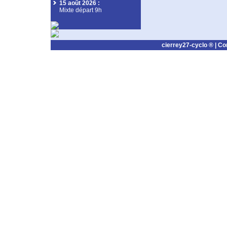
15 août 2026
:
Mixte départ 9h
cierrey27-cyclo ® |
Co