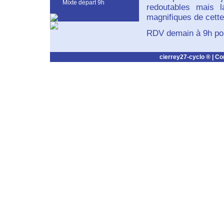
Mixte départ 9h
redoutables mais l
magnifiques de cette
RDV demain à 9h pour
cierrey27-cyclo ® |
Co