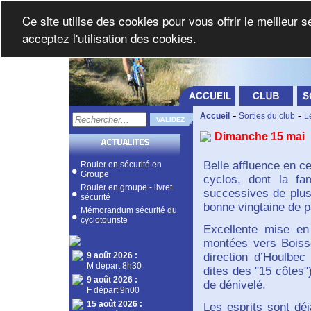
Ce site utilise des cookies pour vous offrir le meilleur 
acceptez l'utilisation des cookies.
-
-
Accueil
Sorties du club
L
Dimanche 15 mai
Belle affluence en 
Rouler en sécurité en
Groupe
cyclos, dont la fa
Rouler en groupe - livret
successives de plusi
sécurité
bonne vingtaine de p
Mémorandum sécurité du
cyclotouriste
Excellente mise en
montées vers Boisse
9 août 2026
:
direction d’Houlbec
M départ 8h30
dites des "15 côtes")
9 août 2026
:
de dénivelé.
F départ 9h00
15 août 2026
:
Les esprits sont déj