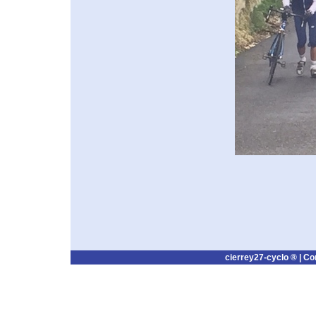
cierrey27-cyclo ® |
Co