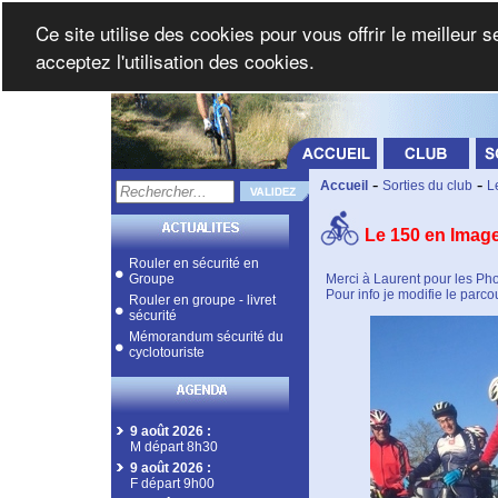
Ce site utilise des cookies pour vous offrir le meilleur 
acceptez l'utilisation des cookies.
-
-
Accueil
Sorties du club
L
Le 150 en Imag
Rouler en sécurité en
Groupe
Merci à Laurent pour les Pho
Pour info je modifie le parcou
Rouler en groupe - livret
sécurité
Mémorandum sécurité du
cyclotouriste
9 août 2026
:
M départ 8h30
9 août 2026
:
F départ 9h00