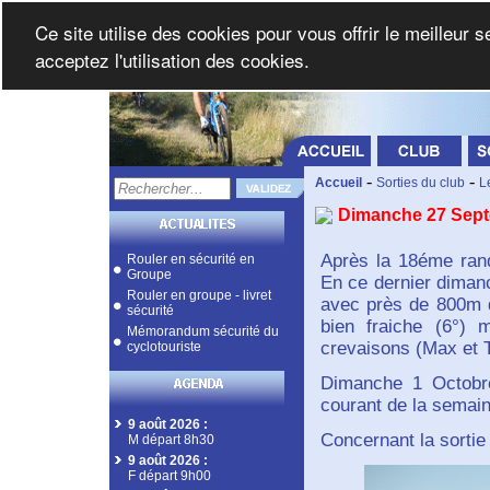
Ce site utilise des cookies pour vous offrir le meilleur 
acceptez l'utilisation des cookies.
-
-
Accueil
Sorties du club
L
Dimanche 27 Sep
Après la 18éme rand
Rouler en sécurité en
Groupe
En ce dernier diman
Rouler en groupe - livret
avec près de 800m d
sécurité
bien fraiche (6°) 
Mémorandum sécurité du
crevaisons (Max et T
cyclotouriste
Dimanche 1 Octobre
courant de la semain
9 août 2026
:
Concernant la sortie
M départ 8h30
9 août 2026
:
F départ 9h00