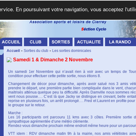
service. En poursuivant votre navigation, vous acceptez l'util
-
-
Accueil
Sorties du club
Les sorties dominicales
Samedi 1 & Dimanche 2 Novembre
Un samedi 1er Novembre qui n’avait rien à voir avec un temps de Touss
condition pour effectuer cette petite sortie, nous étions 8.
Changement de décor pour dimanche, après avoir salué nos 3 amis vété
prendre le départ, une première partie bien compliquée dans le vent, chacun
maitrisés atténua quelque peu la difficulté. Après Damville nous sommes réc
vent nous pousse…. C’est là que Jacky se distingue en crevant, belle entail
reprise en plusieurs fois, un arrêt prolongé…. Fred et Laurent en profite pour
le groupe sur le retour.
Marche :
Les 16 participants ont parcouru 11 kms avec 3 côtes. Première sortie d
sympathique agrémentée d’une météo clémente.
Rendez-vous dimanche prochain même endroit même heure pour un parcours
VTT idem : RDV dimanche matin 9h à la mairie, nos amis vététistes aime