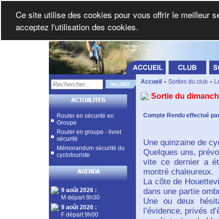
Ce site utilise des cookies pour vous offrir le meilleur 
acceptez l'utilisation des cookies.
-
-
Accueil
Sorties du club
L
Sortie du dimanch
Compte Rendu effectué pa
Rouler en sécurité en
Groupe
Rouler en groupe - livret
sécurité
Une quinzaine de cy
Mémorandum sécurité du
Quelques uns, prévoy
cyclotouriste
vite ce dernier a ét
montré chaleureux.
La côte de Houettevi
9 août 2026
:
dans une partie ombr
M départ 8h30
Une ou deux hésita
9 août 2026
:
l’évidence, privés d’
F départ 9h00