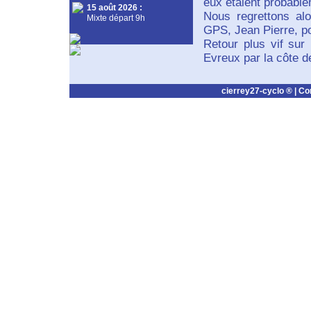
eux étaient probable
15 août 2026
:
Nous regrettons al
Mixte départ 9h
GPS, Jean Pierre, po
Retour plus vif sur 
Evreux par la côte d
cierrey27-cyclo ® |
Co