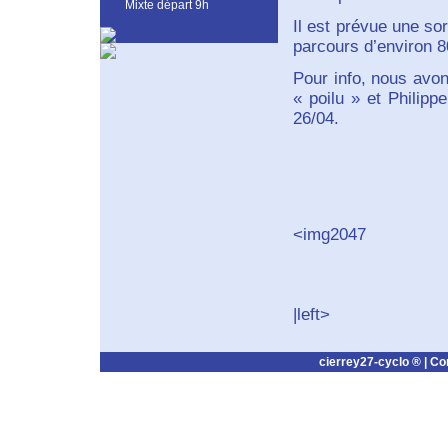
Mixte départ 9h
Il est prévue une so
parcours d’environ 8
Pour info, nous avo
« poilu » et Philipp
26/04.
<img2047
|left>
cierrey27-cyclo ® |
Co