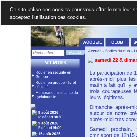
Ce site utilise des cookies pour vous offrir le meilleur 
acceptez l'utilisation des cookies.
-
-
Accueil
Sorties du club
L
samedi 22 & dima
La participation de
Rouler en sécurité en
Groupe
après-midi plus le
Rouler en groupe - livret
matin a fait qu’il y
sécurité
trois courageuses 
Mémorandum sécurité du
leurs légitimes.
cyclotouriste
Dimanche après-mid
9 août 2026
:
autour de notre pré
M départ 8h30
après-midi très convi
9 août 2026
:
F départ 9h00
Samedi prochain, 
15 août 2026
:
omnisport de 12h15 