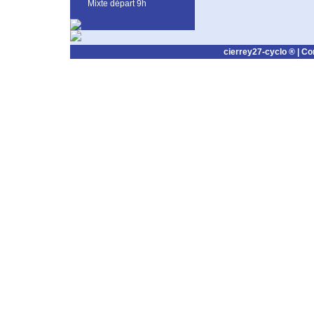
Mixte départ 9h
cierrey27-cyclo ® |
Co