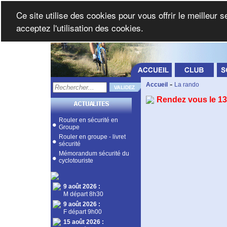
Ce site utilise des cookies pour vous offrir le meilleur 
acceptez l'utilisation des cookies.
-
Accueil
La rando
Rendez vous le 13
Rouler en sécurité en
Groupe
Rouler en groupe - livret
sécurité
Mémorandum sécurité du
cyclotouriste
9 août 2026
:
M départ 8h30
9 août 2026
:
F départ 9h00
15 août 2026
: