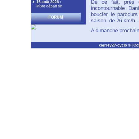
De ce fait, prés 
15 août 2026
:
Mixte départ 9h
incontournable Dan
boucler le parcour
saison, de 26 km/h...
A dimanche prochain
cierrey27-cyclo ® |
Co