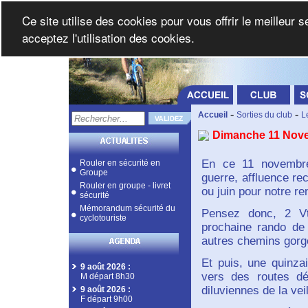
Ce site utilise des cookies pour vous offrir le meilleur 
acceptez l'utilisation des cookies.
-
-
Accueil
Sorties du club
L
Dimanche 11 Nov
En ce 11 novembre
Rouler en sécurité en
Groupe
guerre, affluence re
Rouler en groupe - livret
ou juin pour notre 
sécurité
Mémorandum sécurité du
Pensez donc, 2 Vt
cyclotouriste
prochaine rando de
autres chemins gorgé
Et puis, une quinza
9 août 2026
:
vers des routes dé
M départ 8h30
diluviennes de la veil
9 août 2026
:
F départ 9h00