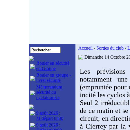
Accueil
-
Sorties du club
-
L
Dimanche 14 Octobre 2
Rouler en sécurité
en Groupe
Les prévisions
Rouler en groupe -
notamment une 
livret sécurité
(empruntée pour u
Mémorandum
sécurité du
incité les cyclos 
cyclotouriste
Seul 2 irréductib
de ce matin et se
9 août 2026
:
circuit, en direct
M départ 8h30
9 août 2026
:
à Cierrey par la 