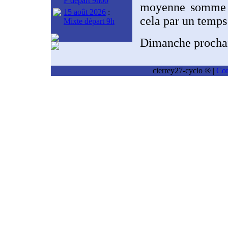
F départ 9h00
moyenne somme to
15 août 2026
:
cela par un temps
Mixte départ 9h
Dimanche proch
cierrey27-cyclo ® |
Con