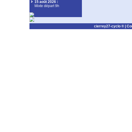
15 août 2026
:
Mixte départ 9h
cierrey27-cyclo ® |
Co