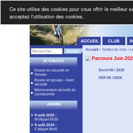
Ce site utilise des cookies pour vous offrir le meilleur 
acceptez l'utilisation des cookies.
-
-
Accueil
Sorties du club
L
Parcours Juin 202
Excel 06 / 2026
Rouler en sécurité en
Groupe
PDF 06 / 2026
Rouler en groupe - livret
sécurité
Mémorandum sécurité du
cyclotouriste
9 août 2026
:
M départ 8h30
9 août 2026
:
F départ 9h00