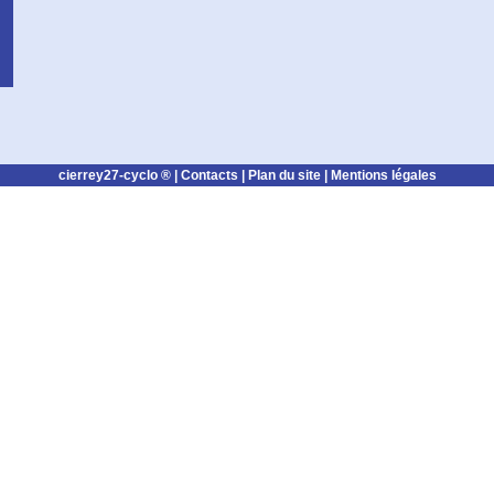
cierrey27-cyclo ® |
Contacts
|
Plan du site
|
Mentions légales